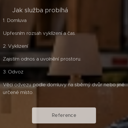
⚙️ Jak služba probíhá
1. Domluva
Upřesním rozsah vyklízení a čas.
2. Vyklizení
Zajistím odnos a uvolnění prostoru.
3. Odvoz
Věci odvezu podle domluvy na sběrný dvůr nebo jiné
určené místo.
Reference