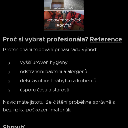
tepování sedaček
Karviná
Proč si vybrat profesionála?
Reference
Profesionální tepování přináší řadu výhod:
vyšší úroveň hygieny
odstranění bakterií a alergenů
delší životnost nábytku a koberců
úsporu času a starostí
Navíc máte jistotu, že čištění proběhne správně a
bez rizika poškození materiálu.
Shrnutí