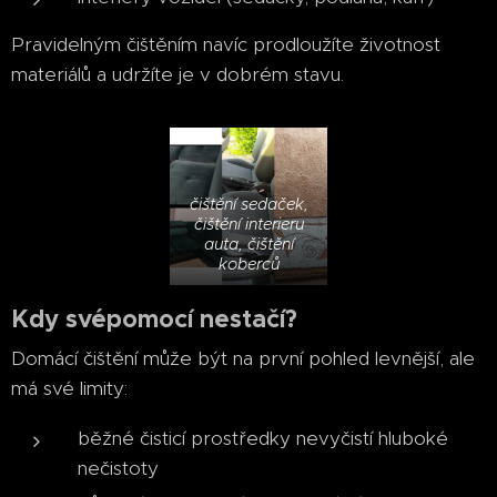
Pravidelným čištěním navíc prodloužíte životnost
materiálů a udržíte je v dobrém stavu.
čištění sedaček,
čištění interieru
auta, čištění
koberců
Kdy svépomocí nestačí?
Domácí čištění může být na první pohled levnější, ale
má své limity:
běžné čisticí prostředky nevyčistí hluboké
nečistoty