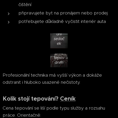
čištění
připravujete byt na pronájem nebo prodej
potřebujete důkladně vyčistit interiér auta
tepov
ání
sedač
ek
desinf
ekce
tepov
áním
Profesionální technika má vyšší výkon a dokáže
odstranit i hluboko usazené nečistoty.
Kolik stojí tepování?
Ceník
Cena tepování se liší podle typu služby a rozsahu
práce. Orientačně: