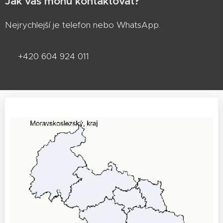
Jak vás mohu kontaktovat?
Nejrychlejší je telefon nebo WhatsApp.
📞 +420 604 924 011