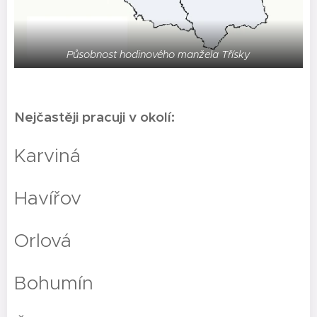
Působnost hodinového manžela Třísky
Nejčastěji pracuji v okolí:
Karviná
Havířov
Orlová
Bohumín