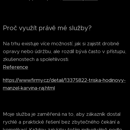
Proč využít právě mé služby?
Na trhu existuje více možností, jak si zajistit drobné
opravy nebo údržbu, ale rozdíl bývá často v přístupu,
zkušenostech a spolehlivosti.
Reference
https://www.firmy.cz/detail/13375822-triska-hodinovy-
manzel-karvina-raj.html
Moje služba je zaměřená na to, aby zákazník dostal
rychlé a praktické řešení bez zbytečného čekání a
komplikací. Každou zakázku řeším individuálně podle